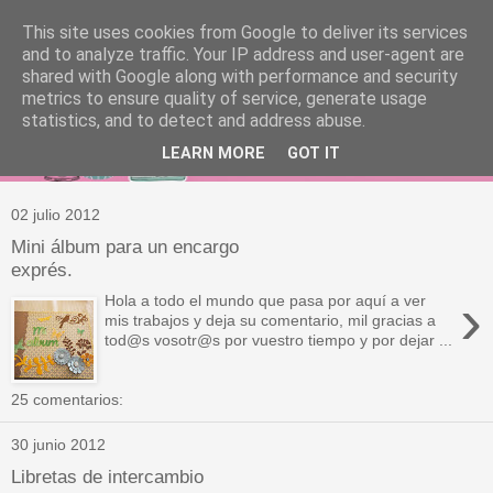
This site uses cookies from Google to deliver its services
and to analyze traffic. Your IP address and user-agent are
shared with Google along with performance and security
metrics to ensure quality of service, generate usage
statistics, and to detect and address abuse.
LEARN MORE
GOT IT
02 julio 2012
Mini álbum para un encargo
exprés.
›
Hola a todo el mundo que pasa por aquí a ver
mis trabajos y deja su comentario, mil gracias a
tod@s vosotr@s por vuestro tiempo y por dejar ...
25 comentarios:
30 junio 2012
Libretas de intercambio