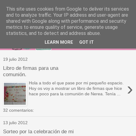
This site uses cookies from Google to deliver its services
and to analyze traffic. Your IP address and user-agent are
shared with Google along with performance and security
metrics to ensure quality of service, generate usage
statistics, and to detect and address abuse.
LEARN MORE
GOT IT
19 julio 2012
Libro de firmas para una
comunión.
›
Hola a todo el que pase por mi pequeño espacio.
Hoy os voy a mostrar un libro de firmas que hice
hace poco para la comunión de Nerea. Tenía ...
32 comentarios:
13 julio 2012
Sorteo por la celebración de mi