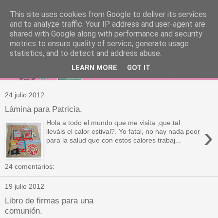
This site uses cookies from Google to deliver its services
and to analyze traffic. Your IP address and user-agent are
shared with Google along with performance and security
metrics to ensure quality of service, generate usage
statistics, and to detect and address abuse.
LEARN MORE
GOT IT
24 julio 2012
Lámina para Patricia.
Hola a todo el mundo que me visita ,que tal
›
lleváis el calor estival?. Yo fatal, no hay nada peor
para la salud que con estos calores trabaj...
24 comentarios:
19 julio 2012
Libro de firmas para una
comunión.