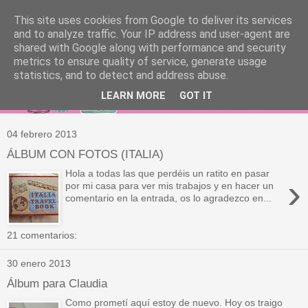
This site uses cookies from Google to deliver its services
and to analyze traffic. Your IP address and user-agent are
shared with Google along with performance and security
metrics to ensure quality of service, generate usage
statistics, and to detect and address abuse.
LEARN MORE
GOT IT
04 febrero 2013
ÁLBUM CON FOTOS (ITALIA)
Hola a todas las que perdéis un ratito en pasar
›
por mi casa para ver mis trabajos y en hacer un
comentario en la entrada, os lo agradezco en...
21 comentarios:
30 enero 2013
Álbum para Claudia
Como prometí aquí estoy de nuevo. Hoy os traigo