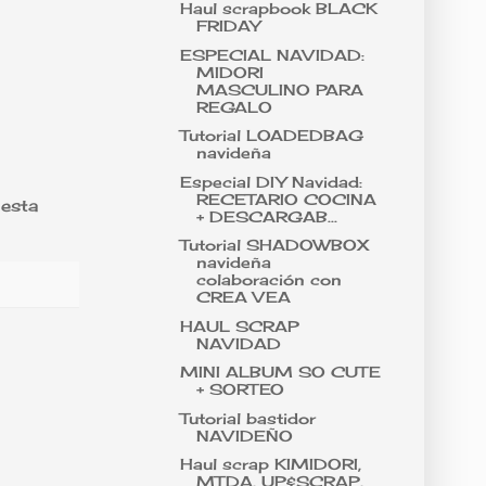
Haul scrapbook BLACK
FRIDAY
ESPECIAL NAVIDAD:
MIDORI
MASCULINO PARA
REGALO
Tutorial LOADEDBAG
navideña
Especial DIY Navidad:
RECETARIO COCINA
 esta
+ DESCARGAB...
Tutorial SHADOWBOX
navideña
colaboración con
CREA VEA
HAUL SCRAP
NAVIDAD
MINI ALBUM SO CUTE
+ SORTEO
Tutorial bastidor
NAVIDEÑO
Haul scrap KIMIDORI,
MTDA, UP&SCRAP,