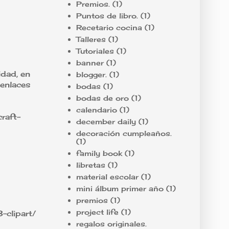
Premios.
(1)
Puntos de libro.
(1)
Recetario cocina
(1)
Talleres
(1)
Tutoriales
(1)
banner
(1)
dad, en
blogger.
(1)
 enlaces
bodas
(1)
bodas de oro
(1)
calendario
(1)
raft-
december daily
(1)
decoración cumpleaños.
(1)
family book
(1)
libretas
(1)
material escolar
(1)
mini álbum primer año
(1)
premios
(1)
project life
(1)
-clipart/
regalos originales.