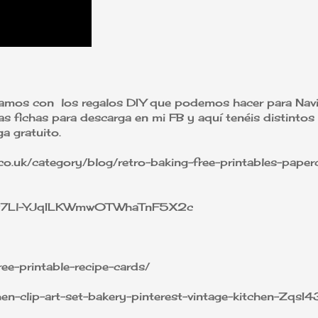
zamos con los regalos DIY que podemos hacer para Navi
as fichas para descarga en mi FB y aquí tenéis distintos
a gratuito.
co.uk/category/blog/retro-baking-free-printables-paperc
s/0B97Ll-YJqILKWmw0TWhaTnF5X2c
e-printable-recipe-cards/
en-clip-art-set-bakery-pinterest-vintage-kitchen-ZqsI43