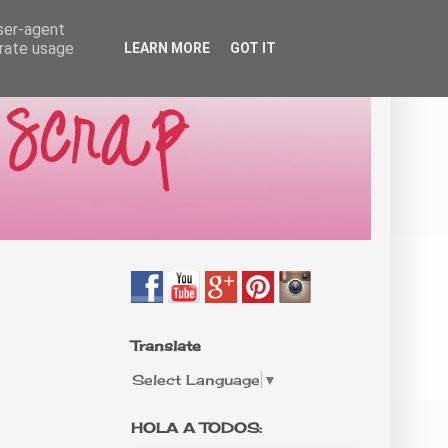
user-agent
erate usage
LEARN MORE
GOT IT
Translate
Select Language
▼
HOLA A TODOS: