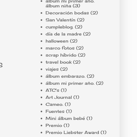
álbum mi primer año.
álbum niña
(3)
Decoración bodas
(2)
San Valentín
(2)
cumpleblog.
(2)
día de la madre
(2)
halloween
(2)
marco fotos
(2)
scrap híbrido
(2)
travel book
(2)
S
viajes
(2)
álbum embarazo.
(2)
álbum mi primer año.
(2)
ATC's
(1)
Art Journal
(1)
Cameo.
(1)
Fuentes
(1)
Mini álbum bebé
(1)
Premio
(1)
Premio Liebster Award
(1)