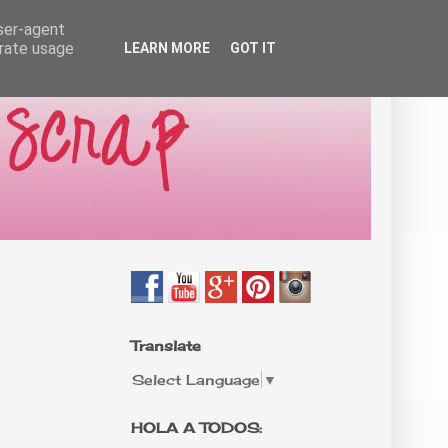
user-agent
erate usage
LEARN MORE
GOT IT
Translate
Select Language
▼
HOLA A TODOS: