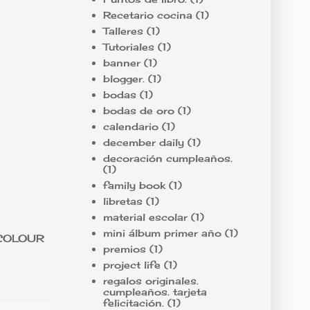
Recetario cocina
(1)
Talleres
(1)
Tutoriales
(1)
banner
(1)
blogger.
(1)
bodas
(1)
bodas de oro
(1)
calendario
(1)
december daily
(1)
decoración cumpleaños.
(1)
family book
(1)
libretas
(1)
material escolar
(1)
mini álbum primer año
(1)
N COLOUR
premios
(1)
project life
(1)
regalos originales.
cumpleaños. tarjeta
felicitación.
(1)