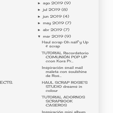
ago 2019
(9)
►
jul 2019
(8)
►
jun 2019
(4)
►
may 2019
(7)
►
abr 2019
(7)
►
mar 2019
(9)
▼
Haul scrap Oh naïf y Up
& scrap
TUTORIAL Recordatorio
COMUNIÓN POP UP
ccon Kora Pr...
Inspiración snail mail
maleta con soulshine
de Ros...
JECTS.
HAUL SCRAP ROSIE'S
STUDIO dreams in
colour
TUTORIAL ADORNOS
SCRAPBOOK
CASEROS
Inspiración mini album