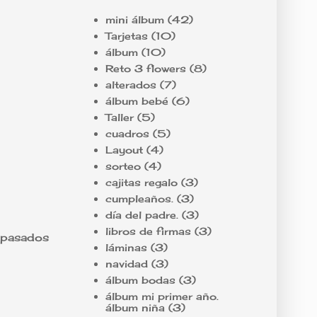
mini álbum
(42)
Tarjetas
(10)
álbum
(10)
Reto 3 flowers
(8)
alterados
(7)
álbum bebé
(6)
Taller
(5)
cuadros
(5)
Layout
(4)
sorteo
(4)
cajitas regalo
(3)
cumpleaños.
(3)
día del padre.
(3)
libros de firmas
(3)
s pasados
láminas
(3)
navidad
(3)
álbum bodas
(3)
álbum mi primer año.
álbum niña
(3)