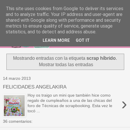
This site uses cookies from Google to deliver its services
and to analyze traffic. Your IP address and user-agent are
shared with Google along with performance and security
metrics to ensure quality of service, generate usage
statistics, and to detect and address abuse.
LEARN MORE
GOT IT
Mostrando entradas con la etiqueta
scrap híbrido
.
Mostrar todas las entradas
14 marzo 2013
FELICIDADES ANGELAKIRA
Hoy os traigo un mini que también hice como
›
regalo de cumpleaños a una de las chicas del
foro de Técnicas de scrapbooking. Esta vez le
tocó ...
36 comentarios: