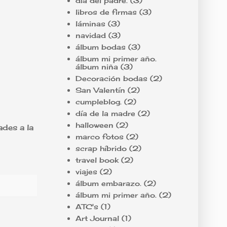
día del padre.
(3)
libros de firmas
(3)
láminas
(3)
navidad
(3)
álbum bodas
(3)
álbum mi primer año.
álbum niña
(3)
Decoración bodas
(2)
San Valentín
(2)
cumpleblog.
(2)
día de la madre
(2)
halloween
(2)
ades a la
marco fotos
(2)
scrap híbrido
(2)
travel book
(2)
viajes
(2)
álbum embarazo.
(2)
álbum mi primer año.
(2)
ATC's
(1)
Art Journal
(1)