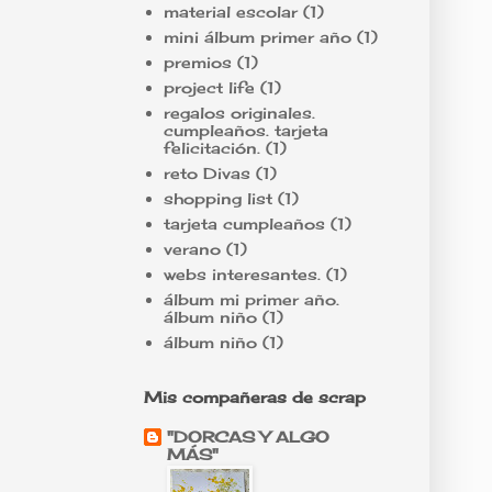
material escolar
(1)
mini álbum primer año
(1)
premios
(1)
project life
(1)
regalos originales.
cumpleaños. tarjeta
felicitación.
(1)
reto Divas
(1)
shopping list
(1)
tarjeta cumpleaños
(1)
verano
(1)
webs interesantes.
(1)
álbum mi primer año.
álbum niño
(1)
álbum niño
(1)
Mis compañeras de scrap
"DORCAS Y ALGO
MÁS"