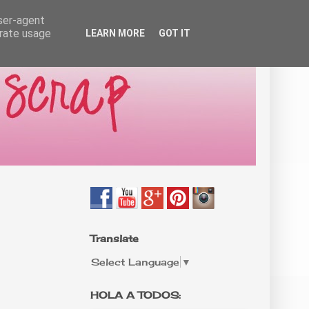
user-agent
erate usage
LEARN MORE
GOT IT
Translate
Select Language
▼
HOLA A TODOS: