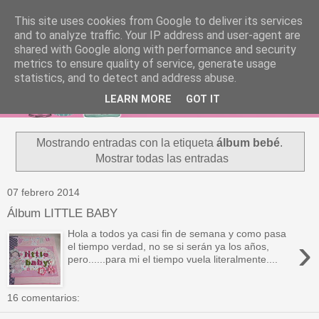
This site uses cookies from Google to deliver its services
and to analyze traffic. Your IP address and user-agent are
shared with Google along with performance and security
metrics to ensure quality of service, generate usage
statistics, and to detect and address abuse.
LEARN MORE
GOT IT
Mostrando entradas con la etiqueta
álbum bebé
.
Mostrar todas las entradas
07 febrero 2014
Álbum LITTLE BABY
Hola a todos ya casi fin de semana y como pasa
›
el tiempo verdad, no se si serán ya los años,
pero......para mi el tiempo vuela literalmente....
16 comentarios: