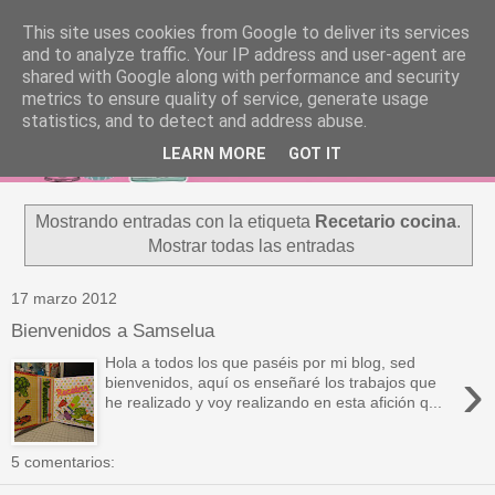
This site uses cookies from Google to deliver its services
and to analyze traffic. Your IP address and user-agent are
shared with Google along with performance and security
metrics to ensure quality of service, generate usage
statistics, and to detect and address abuse.
LEARN MORE
GOT IT
Mostrando entradas con la etiqueta
Recetario cocina
.
Mostrar todas las entradas
17 marzo 2012
Bienvenidos a Samselua
Hola a todos los que paséis por mi blog, sed
›
bienvenidos, aquí os enseñaré los trabajos que
he realizado y voy realizando en esta afición q...
5 comentarios: