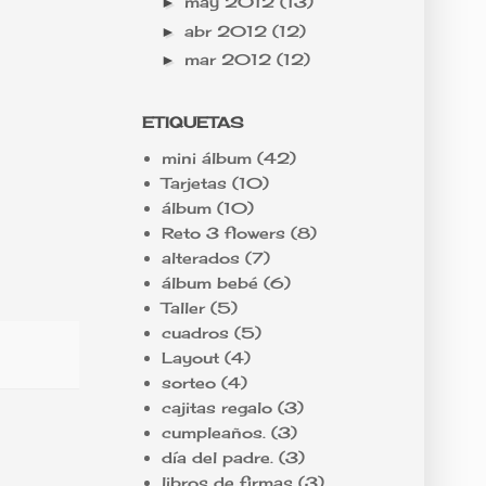
may 2012
(13)
►
abr 2012
(12)
►
mar 2012
(12)
►
ETIQUETAS
mini álbum
(42)
Tarjetas
(10)
álbum
(10)
Reto 3 flowers
(8)
alterados
(7)
álbum bebé
(6)
Taller
(5)
cuadros
(5)
Layout
(4)
sorteo
(4)
cajitas regalo
(3)
cumpleaños.
(3)
día del padre.
(3)
libros de firmas
(3)