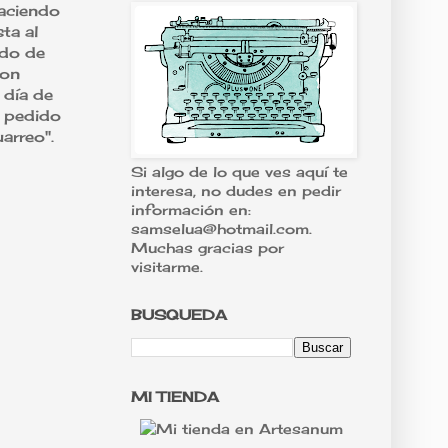
haciendo
ta al
ndo de
con
 día de
n pedido
arreo".
Si algo de lo que ves aquí te
interesa, no dudes en pedir
información en:
samselua@hotmail.com.
Muchas gracias por
visitarme.
BUSQUEDA
MI TIENDA