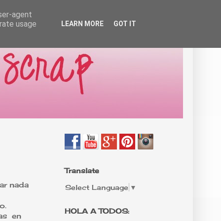
user-agent
erate usage
LEARN MORE
GOT IT
Translate
car nada
Select Language
▼
o.
HOLA A TODOS:
tas en