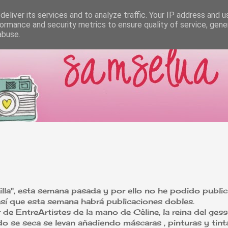
eliver its services and to analyze traffic. Your IP address and 
ormance and security metrics to ensure quality of service, gen
abuse.
lla", esta semana pasada y por ello no he podido publi
sí que esta semana habrá publicaciones dobles.
r de EntreArtistes de la mano de Cèline, la reina del gess
o se seca se levan añadiendo máscaras , pinturas y tin