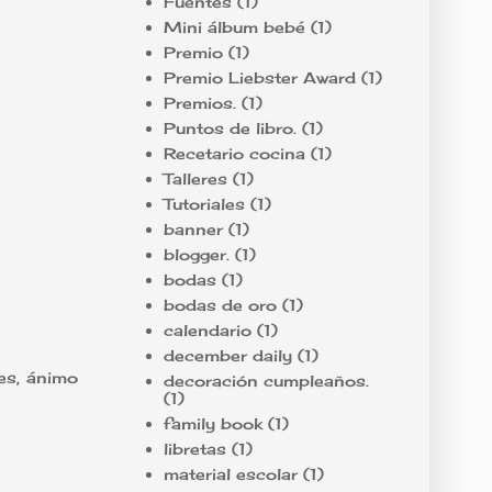
Fuentes
(1)
Mini álbum bebé
(1)
Premio
(1)
Premio Liebster Award
(1)
Premios.
(1)
Puntos de libro.
(1)
Recetario cocina
(1)
Talleres
(1)
Tutoriales
(1)
banner
(1)
blogger.
(1)
bodas
(1)
bodas de oro
(1)
calendario
(1)
december daily
(1)
des, ánimo
decoración cumpleaños.
(1)
family book
(1)
libretas
(1)
material escolar
(1)