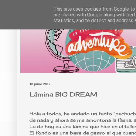
This site uses cookies from Google to d
are shared with Google along with perf
statistics, and to detect and address 
18 junio 2012
Lámina BIG DREAM
Hola a todos, he andado un tanto "pachuchi
de nada y ahora se me amontona la faena, a
La de hoy es una lámina que hice en el talle
El fondo es una base de gesso al que cuand