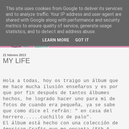
This site uses cookies from Google to deliver its services
and to analyze traffic. Your IP address and user-agent are
shared with Google along with performance and security
metrics to ensure quality of service, generate usage
statistics, and to detect and address abuse.
LEARN MORE
GOT IT
21 febrero 2013
MY LIFE
Hola a todas, hoy os traigo un álbum que
me hace mucha ilusión enseñaros y es por
que por fin después de tantos álbumes
hechos, he logrado hacer uno para mi de
fotos de cuando era pequeña, ya se sabe
que como dice el refrán: " en casa del
herrero......cuchillo de palo".
El álbum está hecho con una colección de