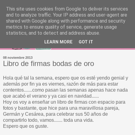
This site uses cookies from Google to deliver its services
and to analyze traffic. Your IP address and user-agent are
shared with Google along with performance and security
metrics to ensure quality of service, generate usage
statistics, and to detect and address abuse.
LEARN MORE
GOT IT
08 noviembre 2013
Libro de firmas bodas de oro
Hola qué tal la semana, espero que os esté yendo genial y
además por fin ya es viernes, razón de más para estar
contentos.......como pasan las semanas apenas hace nada
que acabó el verano y ya casi en navidad......
Hoy os voy a enseñar un libro de firmas con espacio para
fotos y bastante, que hice para una maravillosa pareja,
Germán y Cesárea, para celebrar sus 50 años de
compartirlo todo, vamos....... toda una vida.
Espero que os guste.