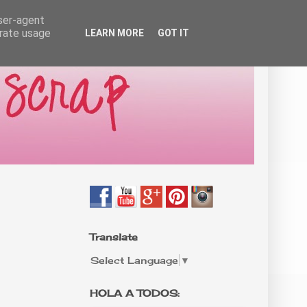
user-agent
erate usage
LEARN MORE
GOT IT
Translate
Select Language
▼
HOLA A TODOS: