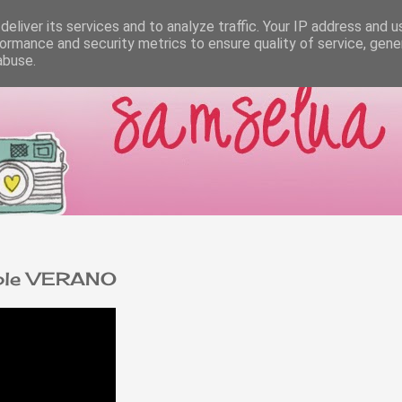
eliver its services and to analyze traffic. Your IP address and 
ormance and security metrics to ensure quality of service, gen
abuse.
able VERANO