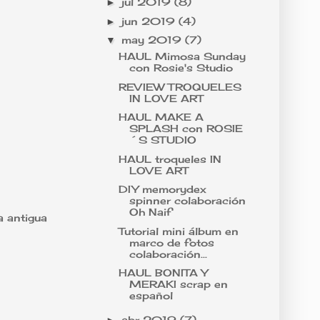
jul 2019
(8)
►
jun 2019
(4)
►
may 2019
(7)
▼
HAUL Mimosa Sunday
con Rosie's Studio
REVIEW TROQUELES
IN LOVE ART
HAUL MAKE A
SPLASH con ROSIE
´S STUDIO
HAUL troqueles IN
LOVE ART
DIY memorydex
spinner colaboración
Oh Naif
a antigua
Tutorial mini álbum en
marco de fotos
colaboración...
HAUL BONITA Y
MERAKI scrap en
español
abr 2019
(7)
►