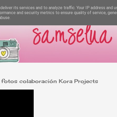
eliver its services and to analyze traffic. Your IP address and 
ormance and security metrics to ensure quality of service, gen
abuse.
e fotos colaboración Kora Projects