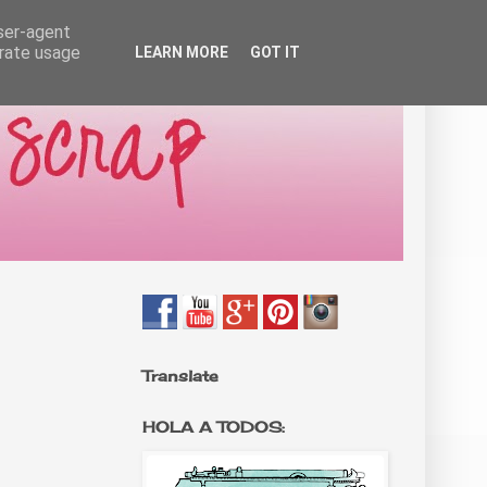
user-agent
erate usage
LEARN MORE
GOT IT
Translate
HOLA A TODOS: