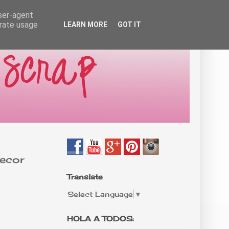
user-agent
erate usage
LEARN MORE
GOT IT
ecor
Translate
Select Language
▼
HOLA A TODOS: