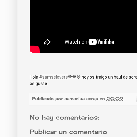
Hola 
#samselovers
💚💙💛 hoy os traigo un haul de scr
os guste.
Publicado por
samselua scrap
en
20:09
No hay comentarios:
Publicar un comentario