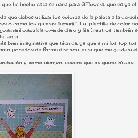
ta que he hecho esta semana para 3Flowers, que es ya el
a que debes utilizar los colores de la paleta a la derech
nares o como los quieras llamar¡¡¡". La plantilla de color p
o,amarillo,azulclaro,verde claro y lila (neutros también s
está
aquí
.
s bien imaginativa que técnica, ya que a mí los topito
como ponerlos de forma discreta, para que me gustara el
rpretación y como siempre espero que os guste. Besos.