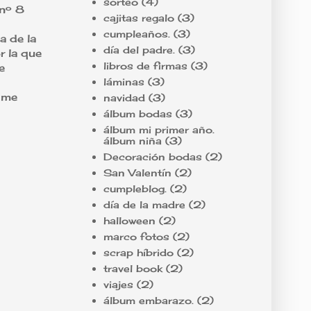
sorteo
(4)
 nº 8
cajitas regalo
(3)
cumpleaños.
(3)
a de la
día del padre.
(3)
or la que
libros de firmas
(3)
e
láminas
(3)
s me
navidad
(3)
álbum bodas
(3)
álbum mi primer año.
álbum niña
(3)
Decoración bodas
(2)
San Valentín
(2)
cumpleblog.
(2)
día de la madre
(2)
halloween
(2)
marco fotos
(2)
scrap híbrido
(2)
travel book
(2)
viajes
(2)
álbum embarazo.
(2)