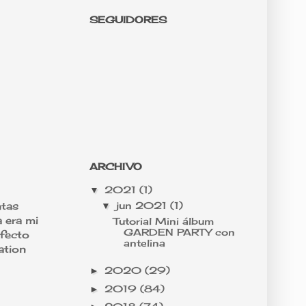
SEGUIDORES
ARCHIVO
2021
(1)
▼
jun 2021
(1)
ntas
▼
 era mi
Tutorial Mini álbum
GARDEN PARTY con
efecto
antelina
ation
2020
(29)
►
2019
(84)
►