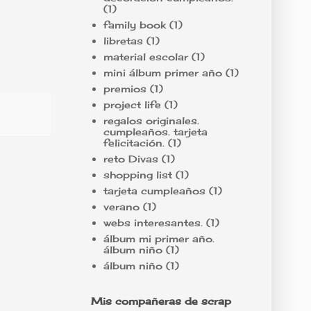
(1)
family book
(1)
libretas
(1)
material escolar
(1)
mini álbum primer año
(1)
premios
(1)
project life
(1)
regalos originales.
cumpleaños. tarjeta
felicitación.
(1)
reto Divas
(1)
shopping list
(1)
tarjeta cumpleaños
(1)
verano
(1)
webs interesantes.
(1)
álbum mi primer año.
álbum niño
(1)
álbum niño
(1)
Mis compañeras de scrap