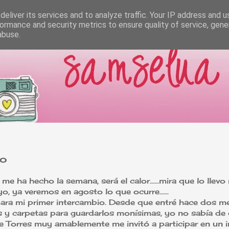
eliver its services and to analyze traffic. Your IP address and 
ormance and security metrics to ensure quality of service, gen
abuse.
io
me ha hecho la semana, será el calor......mira que lo llevo
 ya veremos en agosto lo que ocurre......
ara mi primer intercambio. Desde que entré hace dos m
s y carpetas para guardarlos monísimas, yo no sabía de 
se Torres muy amablemente me invitó a participar en un i