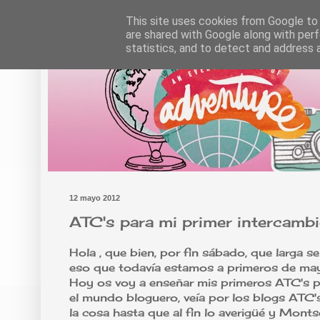
This site uses cookies from Google to d
are shared with Google along with perf
statistics, and to detect and address 
12 mayo 2012
ATC's para mi primer intercamb
Hola , que bien, por fin sábado, que larga se 
eso que todavía estamos a primeros de mayo,
Hoy os voy a enseñar mis primeros ATC's p
el mundo bloguero, veía por los blogs ATC'
la cosa hasta que al fin lo averigüé y Mont