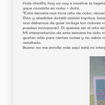
Hola chic@s, hoy os voy a mostrar la tarje
yque consiste en color + dots.
"Esta semana nos toca reto de color, recuerd
foto y añadirles dots¡¡¡¡ sisisisi topitos, lu
nos debemos de guiar incluye los colores roj
pueden incorporar). Si quereis ver el reto 
Mi interpretación de esta semana ha sido má
gustan sólo para ciertas cosas y no sabía 
resultado.
Bueno no me enrollo más aquí está mi inte