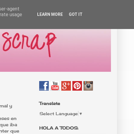
user-agent
erate usage
LEARN MORE
GOT IT
Translate
 mal y
Select Language
▼
eses en
que iba
HOLA A TODOS:
nter que