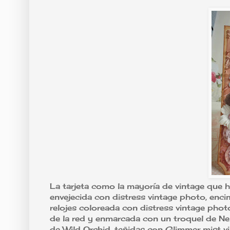
La tarjeta como la mayoría de vintage que h
envejecida con distress vintage photo, enci
relojes coloreada con distress vintage photo
de la red y enmarcada con un troquel de Nel
de Wild Orchid, teñidas con Glimmer mist vint