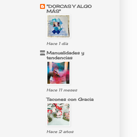
"DORCAS Y ALGO
MÁS"
Hace 1 día
Manualidades y
tendencias
Hace 11 meses
Tacones con Gracia
Hace 2 años