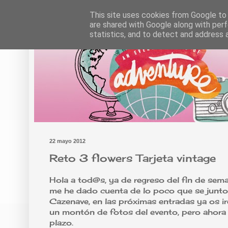
This site uses cookies from Google to d
are shared with Google along with perf
statistics, and to detect and address 
22 mayo 2012
Reto 3 flowers Tarjeta vintage
Hola a tod@s, ya de regreso del fin de sem
me he dado cuenta de lo poco que se junto
Cazenave, en las próximas entradas ya os ir
un montón de fotos del evento, pero ahora m
plazo.