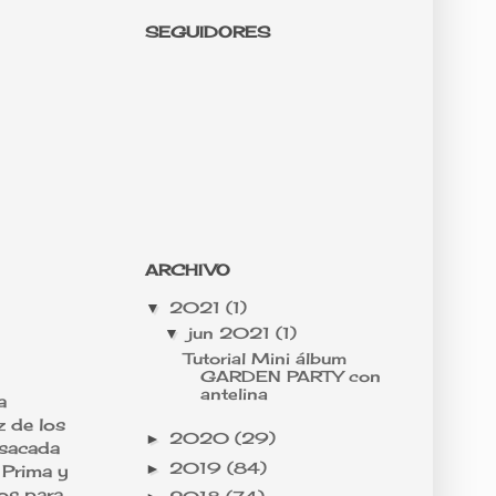
SEGUIDORES
ARCHIVO
2021
(1)
▼
jun 2021
(1)
▼
Tutorial Mini álbum
GARDEN PARTY con
antelina
a
z de los
2020
(29)
►
 sacada
2019
(84)
►
 Prima y
tos para