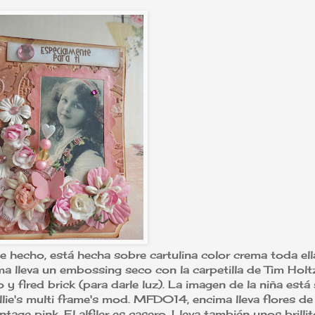
e hecho, está hecha sobre cartulina color crema toda ell
ma lleva un embossing seco con la carpetilla de Tim Holt
 y fired brick (para darle luz). La imagen de la niña está
lie's multi frame's mod. MFD014, encima lleva flores de
age pink. El alfiler es casero. Lleva también unos brilli