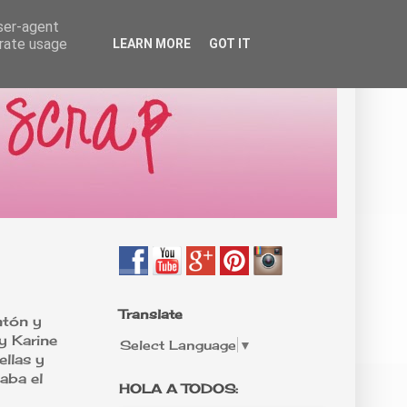
user-agent
erate usage
LEARN MORE
GOT IT
Translate
ntón y
y Karine
Select Language
▼
ellas y
aba el
HOLA A TODOS: