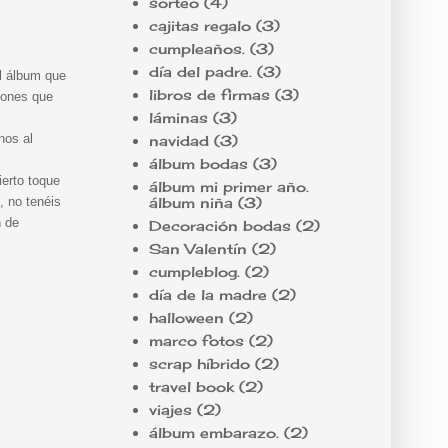
sorteo
(4)
cajitas regalo
(3)
cumpleaños.
(3)
día del padre.
(3)
El álbum que
libros de firmas
(3)
iones que
láminas
(3)
nos al
navidad
(3)
álbum bodas
(3)
ierto toque
álbum mi primer año.
álbum niña
(3)
, no tenéis
n de
Decoración bodas
(2)
San Valentín
(2)
cumpleblog.
(2)
día de la madre
(2)
halloween
(2)
marco fotos
(2)
scrap híbrido
(2)
travel book
(2)
viajes
(2)
álbum embarazo.
(2)