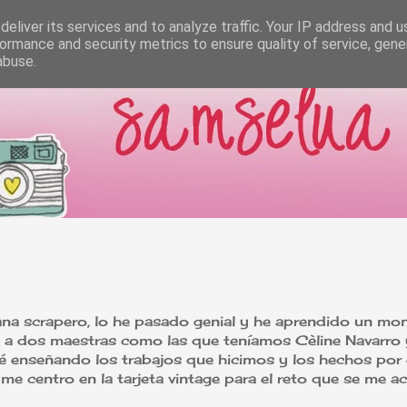
eliver its services and to analyze traffic. Your IP address and 
ormance and security metrics to ensure quality of service, gen
abuse.
ana scrapero, lo he pasado genial y he aprendido un mo
 a dos maestras como las que teníamos Cèline Navarro 
é enseñando los trabajos que hicimos y los hechos por 
e centro en la tarjeta vintage para el reto que se me ac