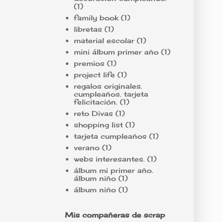
(1)
family book
(1)
libretas
(1)
material escolar
(1)
mini álbum primer año
(1)
premios
(1)
project life
(1)
regalos originales.
cumpleaños. tarjeta
felicitación.
(1)
reto Divas
(1)
shopping list
(1)
tarjeta cumpleaños
(1)
verano
(1)
webs interesantes.
(1)
álbum mi primer año.
álbum niño
(1)
álbum niño
(1)
Mis compañeras de scrap